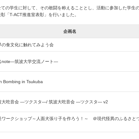
全ての学生に対して、その敢闘を称えることとし、活動に参加した学生
表彰「T-ACT推進室表彰」を行いました。
企画名
界の食文化に触れてみよう会
名note―筑波大学交流ノート―
n Bombing in Tsukuba
波大吃音会 ―ツクスタ―/ 筑波大吃音会 ―ツクスタ― v2
怪ワークショップ～人面犬張り子を作ろう！～ ＠現代怪異のふるさと