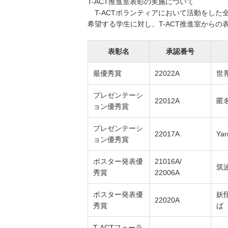
T-ACT推進室表彰の実施について
T-ACTボランティアにおいて活動をした
希望する学生に対し、T-ACT推進室からの
表彰名
承認番号
最優秀賞
22022A
世
プレゼンテーシ
22012A
匿
ョン優秀賞
プレゼンテーシ
22017A
Yar
ョン優秀賞
ポスター発表優
21016A/
筑
秀賞
22006A
ポスター発表優
妖
22020A
秀賞
ば
T-ACTフォーラ