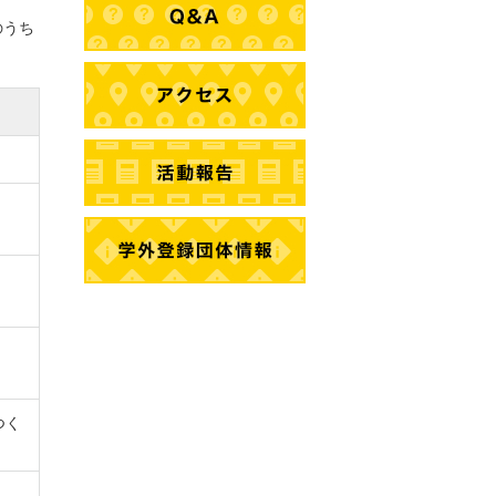
のうち
つく