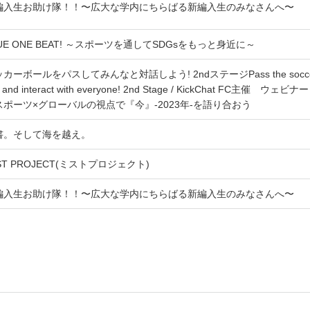
編入生お助け隊！！〜広大な学内にちらばる新編入生のみなさんへ〜
UE ONE BEAT! ～スポーツを通してSDGsをもっと身近に～
カーボールをパスしてみんなと対話しよう! 2ndステージPass the socc
l and interact with everyone! 2nd Stage / KickChat FC主催 ウェビナー
スポーツ×グローバルの視点で『今』-2023年-を語り合おう
書。そして海を越え。
ST PROJECT(ミストプロジェクト)
編入生お助け隊！！〜広大な学内にちらばる新編入生のみなさんへ〜