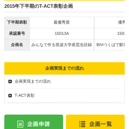
2015年下半期のT-ACT表彰企画
下半期表彰
最優秀賞
優秀
承認番号
15013A
15025
企画名
みんなで作る筑波大学産昆虫目録
BiViつくばで駅
企画実現までの流れ
企画実現までの流れ
T-ACT表彰