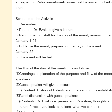
an expert on Palestinian-Israeli issues, will be invited to Tsuk
cture.
Schedule of the Activitie
In December
・Request Dr. Ezaki to give a lecture.
・Recruitment of staff for the day of the event, reserving th
January 1-21
・Publicize the event, prepare for the day of the event
January 22
・The event will be held.
The flow of the day of the meeting is as follows:
①Greetings, explanation of the purpose and flow of the meeti
speakers
②Guest speaker will give a lecture.
（Content: History of Palestine and Israel from its establis
③Panel discussion with guest speakers
(Contents: Dr. Ezaki's experience in Palestine, thoughts and
s, future forecast/outlook, solutions, what we can do)