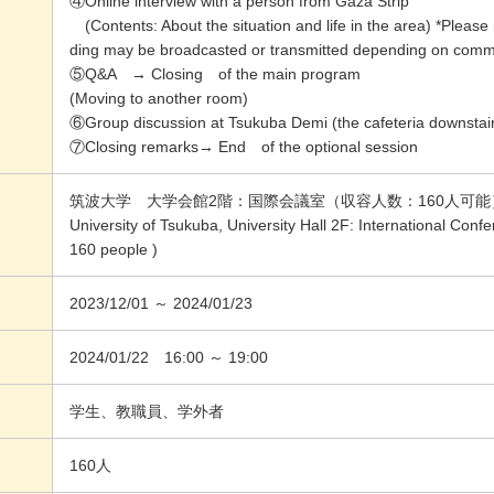
④Online interview with a person from Gaza Strip
(Contents: About the situation and life in the area) *Please 
ding may be broadcasted or transmitted depending on commu
⑤Q&A → Closing of the main program
(Moving to another room)
⑥Group discussion at Tsukuba Demi (the cafeteria downstai
⑦Closing remarks→ End of the optional session
筑波大学 大学会館2階：国際会議室（収容人数：160人可能
University of Tsukuba, University Hall 2F: International Co
160 people )
2023/12/01 ～ 2024/01/23
2024/01/22 16:00 ～ 19:00
学生、教職員、学外者
160人