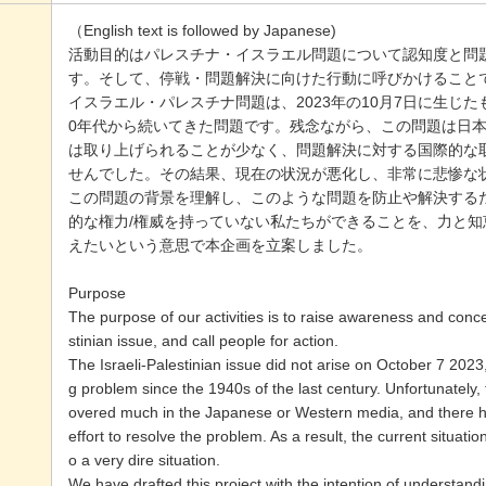
（English text is followed by Japanese)
活動目的はパレスチナ・イスラエル問題について認知度と問
す。そして、停戦・問題解決に向けた行動に呼びかけること
イスラエル・パレスチナ問題は、2023年の10月7日に生じ
0年代から続いてきた問題です。残念ながら、この問題は日
は取り上げられることが少なく、問題解決に対する国際的な
せんでした。その結果、現在の状況が悪化し、非常に悲惨な
この問題の背景を理解し、このような問題を防止や解決する
的な権力/権威を持っていない私たちができることを、力と知
えたいという意思で本企画を立案しました。
Purpose
The purpose of our activities is to raise awareness and conce
stinian issue, and call people for action.
The Israeli-Palestinian issue did not arise on October 7 202
g problem since the 1940s of the last century. Unfortunately,
overed much in the Japanese or Western media, and there h
effort to resolve the problem. As a result, the current situati
o a very dire situation.
We have drafted this project with the intention of understand