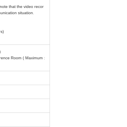
note that the video recor
nication situation.
rs)
）
nference Room ( Maximum :