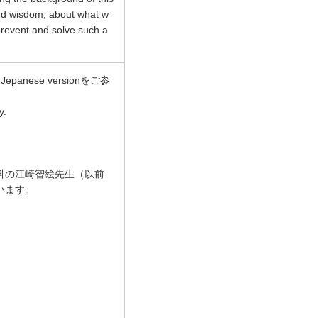
and wisdom, about what w
prevent and solve such a
ese versionをご参
y.
科の江崎智絵先生（以前
います。