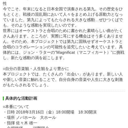
性
今でこそ、年末になると日本全国で演奏される第九。その歴史をひ
もとくと、戦後の混乱期において人々をまとめ上げる原動力となっ
ていました。第九によってもたらされる大きな感動…ぜひつくばで
も、そのような感動を実現したいのです。
世界にはオーケストラと合唱のために書かれた素晴らしい曲がたく
さんあります。ところが、実際に耳にする機会はそう多くありませ
ん。そのため、本プロジェクトでは第九に固執せずオーケストラと
合唱のコラボレーションの可能性を追究したいと考えています。具
体的には、ジョン・ラターの“Magnificat（マニフィカート）”に挑戦
し、新たな感動の渦を起こします。
○自分の音楽観・人生観をより豊かに
本プロジェクトでは、たくさんの「出会い」があります。新しい人
や新しい音楽に触れることで、自分自身の音楽や人生に大きな刺激
がもたらされるでしょう。
具体的な活動計画
○本番について
・日時 2018年3月16日（金）18:00開場 18:30開演
・場所 ノバホール 大ホール
・指揮 佐々木 雄一