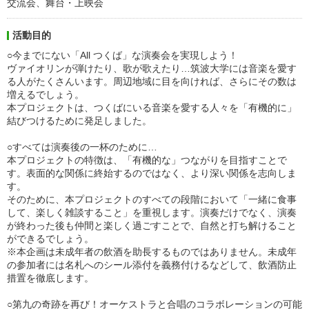
交流会、舞台・上映会
活動目的
○今までにない「All つくば」な演奏会を実現しよう！
ヴァイオリンが弾けたり、歌が歌えたり…筑波大学には音楽を愛す
る人がたくさんいます。周辺地域に目を向ければ、さらにその数は
増えるでしょう。
本プロジェクトは、つくばにいる音楽を愛する人々を「有機的に」
結びつけるために発足しました。
○すべては演奏後の一杯のために…
本プロジェクトの特徴は、「有機的な」つながりを目指すことで
す。表面的な関係に終始するのではなく、より深い関係を志向しま
す。
そのために、本プロジェクトのすべての段階において「一緒に食事
して、楽しく雑談すること」を重視します。演奏だけでなく、演奏
が終わった後も仲間と楽しく過ごすことで、自然と打ち解けること
ができるでしょう。
※本企画は未成年者の飲酒を助長するものではありません。未成年
の参加者には名札へのシール添付を義務付けるなどして、飲酒防止
措置を徹底します。
○第九の奇跡を再び！オーケストラと合唱のコラボレーションの可能