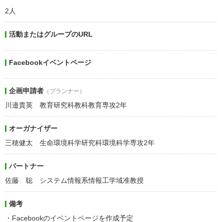
2人
活動またはグループのURL
Facebookイベントページ
企画申請者
（プランナー）
川邉貴英 教育研究科教科教育専攻2年
オーガナイザー
三穂健太 生命環境科学研究科環境科学専攻2年
パートナー
佐藤 聡 システム情報系情報工学域准教授
備考
・Facebookのイベントページを作成予定