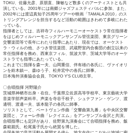
TOKU、佐藤允彦、原朋直、陳敏など数多くのアーティストとも共
演している。2001年には南郷ジャズフェスティバルに参加、また、
2002年には渡辺真知子25周年ツアーや映画「TAMALA 2010」のス
トリングアレンジを担当するなど活動の範囲はきわめて多岐にわた
っている。
指揮者としては、吉祥寺フィルハーモニーオーケストラ常任指揮者
をはじめフィルハーモニックアンサンブル管弦楽団、東京グリーン
交響楽団等で長年にわたり指導にあたり、現在では、オーケスト
ラ・ウィルの他、さつき管弦楽団、武蔵野室内合奏団の創立以来の
常任指揮者を務め、西東京フィル、筑波大学、茨城大学等のオーケ
ストラでも指導にあたっている。
これまでに指揮を森一夫、山岡重信、伴有雄の各氏に、ヴァイオリ
ンを鈴木鎮一、森ゆう子、松井宏中の各氏に師事。
日本海外演奏協会会員、TOKYO Y'S CLUB主宰。
〇合唱指揮 河野陽介
茨城県神栖市出身・在住。千葉県立佐原高等学校卒。東京藝術大学
音楽学部声楽科卒。声楽を寺谷千枝子、シュテファン・ゲンツ、渡
邊明、渡邊一夫、坂本龍子の各氏に師事。
ソリストとして、ベートヴェン作曲「交響曲第九番」を中央区交響
楽団と、フォーレ作曲「レクイエム」をアンサンブル金沢と共演。
合唱指導にも定評があり、佐野第九演奏会にて合唱指揮を務め、飯
森範親氏、松尾葉子氏から絶賛を博した。
全国各地で音楽活動を展開する傍ら、地方在住にこだわり地域に密