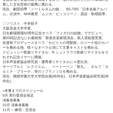
着した文化芸術の振興に携わる。
現在、劇団四季「ノートルダムの鐘」、BS-TBS「日本名曲アルバ
ム」出演中。NHK教育「ムジカ・ピッコリーノ」原語・歌唱指導。
〇ソリスト 中本椋子
大阪音楽大学卒業。
日生劇場開場50周年記念オペラ「フィガロの結婚」でデビュー。
第50回記念なにわ藝術祭「新進音楽家競演会」新人奨励賞受賞。
佐渡裕プロデュースオペラ「セビリャの理髪師」ロジーナ役のカバ
ーを務める他、様々なオペラ公演にて主要キャストを務める。
ドビュッシー歌曲リサイタル、R.シュトラウス歌曲リサイタルをそ
れぞれ記念イヤーに開催。
日本声楽家協会研究員・優秀者リサイタルに４度出演。
モーツアルト「レクイエム」、ベートーベン「第九」、オルフ「カ
ルミナ・ブラーナ」等のソプラノソロを務める。
現在、桐朋学園大学大学院在籍(特待生)、日本声楽家協会研究員(特
待生)。
○本番までのスケジュール
9月 実行委員会発足
演奏者募集
10月 演奏者募集
11月～ 練習・交流会