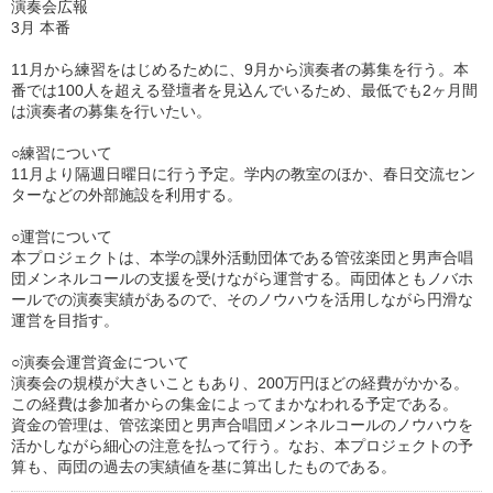
演奏会広報
3月 本番
11月から練習をはじめるために、9月から演奏者の募集を行う。本
番では100人を超える登壇者を見込んでいるため、最低でも2ヶ月間
は演奏者の募集を行いたい。
○練習について
11月より隔週日曜日に行う予定。学内の教室のほか、春日交流セン
ターなどの外部施設を利用する。
○運営について
本プロジェクトは、本学の課外活動団体である管弦楽団と男声合唱
団メンネルコールの支援を受けながら運営する。両団体ともノバホ
ールでの演奏実績があるので、そのノウハウを活用しながら円滑な
運営を目指す。
○演奏会運営資金について
演奏会の規模が大きいこともあり、200万円ほどの経費がかかる。
この経費は参加者からの集金によってまかなわれる予定である。
資金の管理は、管弦楽団と男声合唱団メンネルコールのノウハウを
活かしながら細心の注意を払って行う。なお、本プロジェクトの予
算も、両団の過去の実績値を基に算出したものである。